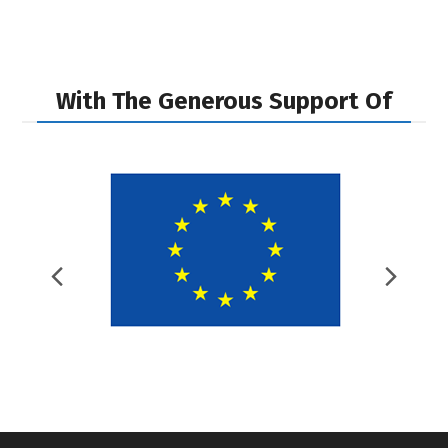
next
previous
post:
post:
With The Generous Support Of
Previous
Nex
Slide
Slid