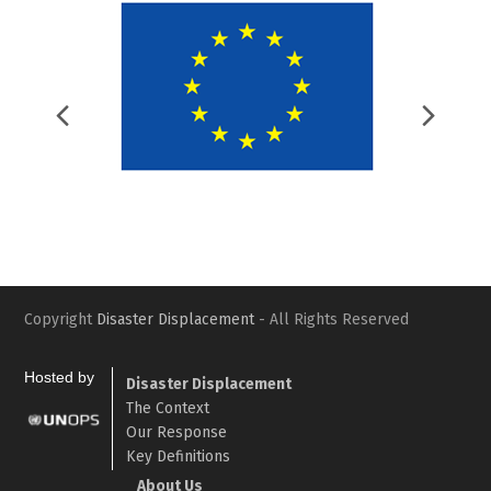
Previous
Nex
Slide
Slid
Copyright
Disaster Displacement
- All Rights Reserved
Hosted by
Disaster Displacement
The Context
Our Response
Key Definitions
About Us