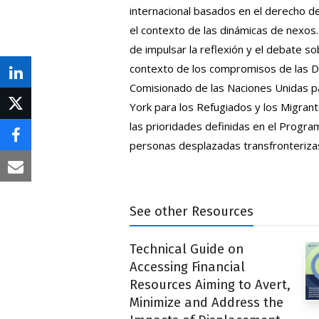
internacional basados en el derecho d
el contexto de las dinámicas de nexos
de impulsar la reflexión y el debate sob
contexto de los compromisos de las D
Share
Comisionado de las Naciones Unidas p
on
York para los Refugiados y los Migrant
Post
las prioridades definidas en el Program
LinkedIn
on
Share
personas desplazadas transfronterizas 
X
on
Share
Facebook
via
See other Resources
Email
Technical Guide on
Accessing Financial
Resources Aiming to Avert,
Minimize and Address the