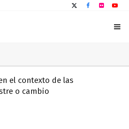
Twitter
Facebook
Flickr
You
n el contexto de las
astre o cambio