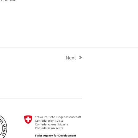
Next
next
post: