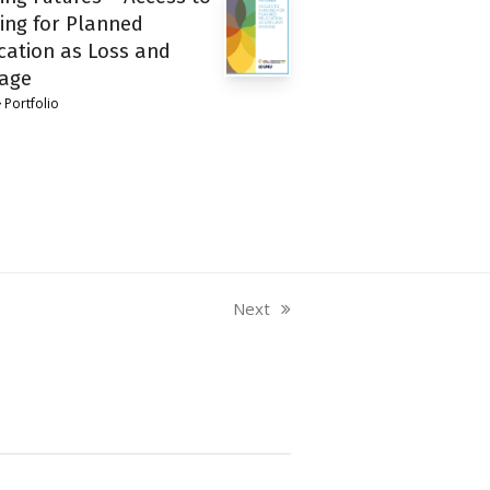
ing for Planned
cation as Loss and
age
Portfolio
Next
next
post: