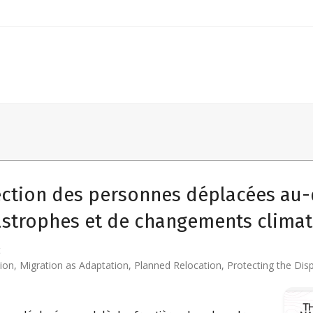
ction des personnes déplacées au-d
astrophes et de changements clima
t
tion
,
Migration as Adaptation
,
Planned Relocation
,
Protecting the Dis