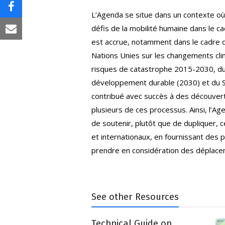
LinkedIn
on
Share
L’Agenda se situe dans un contexte où 
X
défis de la mobilité humaine dans le 
on
Share
est accrue, notamment dans le cadre d
Facebook
via
Nations Unies sur les changements cli
risques de catastrophe 2015-2030, d
Email
développement durable (2030) et du So
contribué avec succès à des découvert
plusieurs de ces processus. Ainsi, l’Ag
de soutenir, plutôt que de dupliquer, 
et internationaux, en fournissant des
prendre en considération des déplacem
See other Resources
Technical Guide on