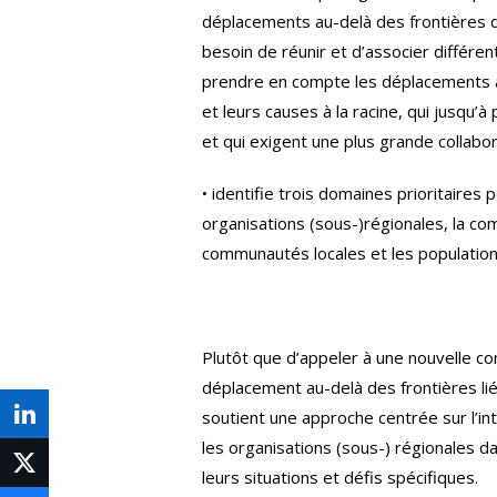
déplacements au-delà des frontières d
besoin de réunir et d’associer différen
prendre en compte les déplacements a
et leurs causes à la racine, qui jusqu’
et qui exigent une plus grande collabo
• identifie trois domaines prioritaires 
organisations (sous-)régionales, la com
communautés locales et les populations
Plutôt que d’appeler à une nouvelle co
déplacement au-delà des frontières li
soutient une approche centrée sur l’int
Share
les organisations (sous-) régionales 
on
Post
leurs situations et défis spécifiques.