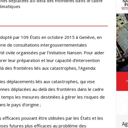
nes déplacées au-delà des frontières dans le cadre
limatiques
 adopté par 109 États en octobre 2015 à Genève, en
série de consultations intergouvernementales
é civile organisées par l’Initiative Nansen. Pour aider
orer leur préparation et leur capacité d’intervention
 des frontières liés aux catastrophes, l’Agenda:
des déplacements liés aux catastrophes, qui vise
onnes déplacées au-delà des frontières dans le cadre
 temps les mesures destinées à gérer les risques de
s le pays d’origine ;
s efficaces pouvant être utilisées par les États et les
Ag
nses futures plus efficaces au problème des